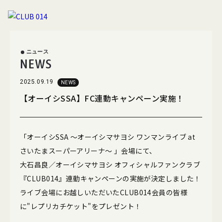
ニュース
NEWS
2025.09.19
NEWS
【オーイシSSA】FC連動キャンペーン実施！
ニュース
ムービー
「オーイシSSA 〜オーイシマサヨシ ワンマンライブ at
フォト
スペシャル
さいたまスーパーアリーナ〜 」会場にて、
大石昌良／オーイシマサヨシ オフィシャルファンクラブ
『CLUB014』連動キャンペーンの実施が決定しました！
ブログ
グッズ
ライブ会場にお越しいただいたCLUB014会員の皆様
に"レプリカチケット"をプレゼント！
メールマガジン