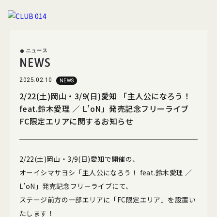
ニュース
NEWS
2025.02.10
NEWS
2/22(土)岡山・3/9(日)愛知 「主人公になろう！
feat.鈴木愛理 ／ L’oN」発売記念フリーライブ
ニュース
ムービー
FC限定エリアに関するお知らせ
フォト
スペシャル
2/22(土)岡山・3/9(日)愛知で開催の、
オーイシマサヨシ「主人公になろう！ feat.鈴木愛理 ／
ブログ
グッズ
L’oN」発売記念フリーライブにて、
ステージ前方の一部エリアに「FC限定エリア」を設置い
たします！
メールマガジン