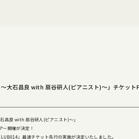
UR 〜大石昌良 with 扇谷研人(ピアニスト)〜」チケッ
〜大石昌良 with 扇谷研人(ピアニスト)〜」
ツアー開催が決定！
LUB014」最速チケット先行の実施が決定いたしました。