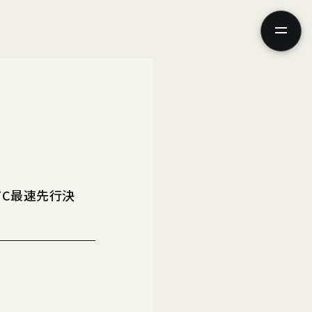
ニュース
ムービー
トFC最速先行決
フォト
スペシャル
ブログ
グッズ