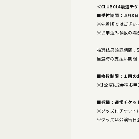
＜CLUB014最速チ
■受付期間： 5月3日(
※先着順ではござい
※お申込み多数の場
抽選結果確認期間：5月
当選時の支払い期間：5
■枚数制限：１回の
※1公演に2券種お
■券種：通常チケッ
※グッズ付チケット
※グッズは公演当日