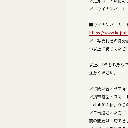
※通知カードは認め
※「マイナンバーカ
■マイナンバーカー
https://www.kojin
※「写真付きの身分
つ以上お待ちくださ
以上、4点をお持ち
注意ください。
※お問い合わせフォ
※携帯電話・スマー
「club014.j
※ご当選された方に
前の変更は一切でき