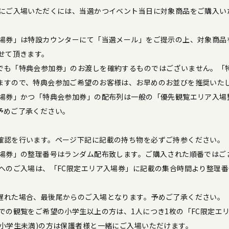
」にご入場いただくには、当選かつイベント当日に対象商品をご購入い
入場券」は特設カウンターにて「当選メール」をご提示の上、対象商品
させて頂きます。
でも「特典会参加券」のお渡しを確約するものではございません。「
ますので、特典会参加ご希望のお客様は、お早めのお並びを推奨いた
入場券」かつ「特典会参加券」の配布列は一般の「優先観覧エリア入場
予めご了承ください。
確認を行います。ページ下記に記載の持ち物を必ずご持参ください。
入場券」の整理番号はランダム配布致します。ご購入された順番ではご
」へのご入場は、「FC限定エリア入場券」に記載の集合時間より整理
遅れた場合、最後尾からのご入場となります。予めご了承ください。
」での観覧をご希望の小学生以上の方は、1人につき1枚の「FC限定エ
(小学生未満)の方は保護者様と一緒にご入場いただけます。