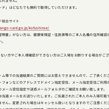
られません。
ード」はどなたでも無料で取得していただけます。
ド総合サイト
bango-card.go.jp/kofushinse/
証明書」がない方は、健康保険証・住民票等のご本人名義の住所確認
い。
でない方やご本人様確認ができない方はご入場をお断りする場合がご
ーム等での当選結果のご質問にはお答えできませんので、ご了承くだ
トフォンなどのアドレスでドメイン指定受信、メール指定受信ご利用
p」からのメール受信設定や迷惑メールフォルダのご確認をお願い致します。
は当選メールをお送りいたします。ご当選されたご本人のみ入場可能
ません。変更された場合はキャンセル扱いとなりますのでご注意くだ