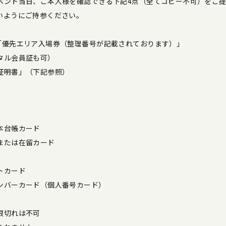
ベント当日、ご本人様を確認できる下記4点（全てコピー不可）をご
いようにご持参ください。
「優先エリア入場券（整理番号が記載されております）」
タル会員証も可）
証明書」（下記参照）
本台帳カード
または在留カード
トカード
ンバーカード（個人番号カード）
限切れは不可