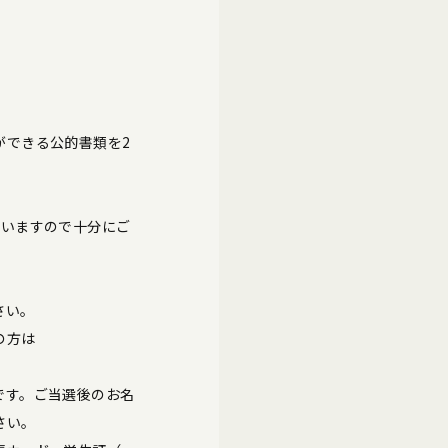
ができる公的書類を2
ざいますので十分にご
さい。
の方は
です。ご当選後のお名
さい。