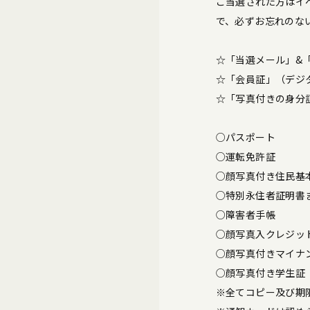
ご当選された方はイ
で、必ずお忘れのな
☆「当選メール」&
☆「会員証」（デジ
☆「写真付きの身分
○パスポート
○運転免許証
○顔写真付き住民基
○特別永住者証明書
○障害者手帳
○顔写真入クレジッ
○顔写真付きマイナ
○顔写真付き学生証
※全てコピー及び期