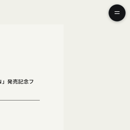
ニュース
ムービー
’oN」発売記念フ
フォト
スペシャル
ブログ
グッズ
、