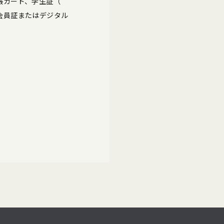
帳カード、学生証（
会員証またはデジタル
。